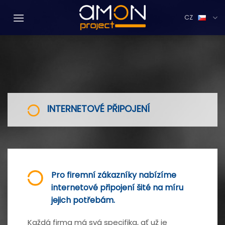
Přejít
na
CZ
web
INTERNETOVÉ PŘIPOJENÍ
Pro firemní zákazníky nabízíme
internetové připojení šité na míru
jejich potřebám.
Každá firma má svá specifika, ať už je